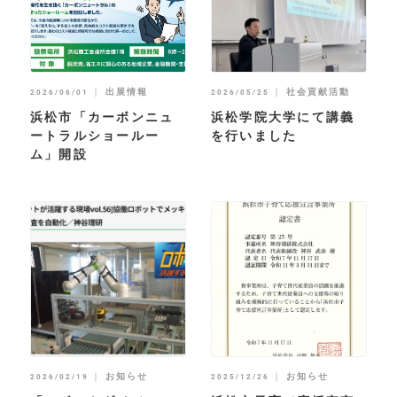
｜
出展情報
｜
社会貢献活動
2026/06/01
2026/05/25
浜松市「カーボンニュ
浜松学院大学にて講義
ートラルショールー
を行いました
ム」開設
｜
お知らせ
｜
お知らせ
2026/02/19
2025/12/26