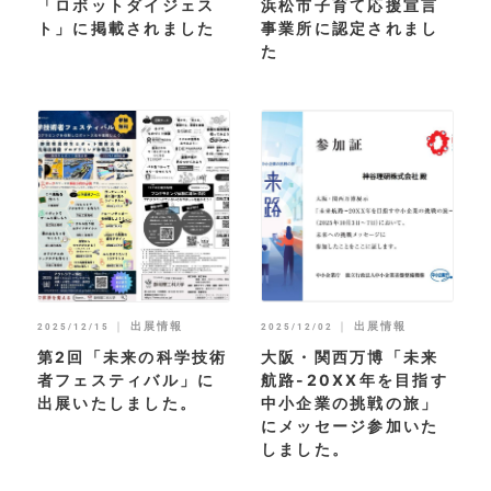
「ロボットダイジェス
浜松市子育て応援宣言
ト」に掲載されました
事業所に認定されまし
た
｜
出展情報
｜
出展情報
2025/12/15
2025/12/02
第2回「未来の科学技術
大阪・関西万博「未来
者フェスティバル」に
航路-20XX年を目指す
出展いたしました。
中小企業の挑戦の旅」
にメッセージ参加いた
しました。