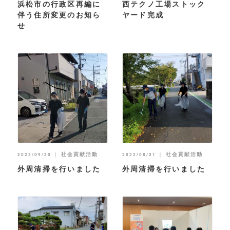
浜松市の行政区再編に
西テクノ工場ストック
伴う住所変更のお知ら
ヤード完成
せ
｜
社会貢献活動
｜
社会貢献活動
2022/09/30
2022/08/31
外周清掃を行いました
外周清掃を行いました