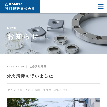
News
お知らせ
2022.08.30
｜
社会貢献活動
外周清掃を行いました
#外周清掃
#社会貢献
#社会への取り組み