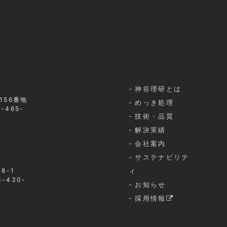
神谷理研とは
156番地
めっき処理
-465-
技術・品質
解決実績
会社案内
サステナビリテ
8-1
ィ
3-430-
お知らせ
採用情報