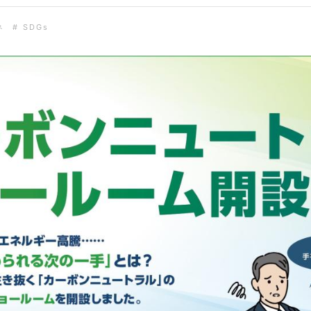
ネ
# SDGs