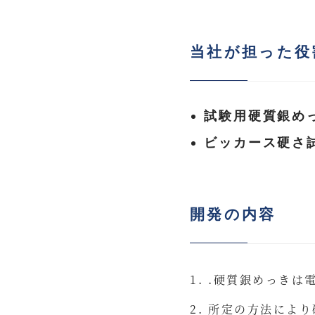
当社が担った役
試験用硬質銀め
ビッカース硬さ
開発の内容
.硬質銀めっきは
所定の方法により