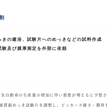
割
っきの建浴、試験片へのめっきなどの試料作成
試験及び膜厚測定を外部に依頼
電気自動車の生産量の増加に伴い需要が増えると予想
硬質銀めっき試験片を調整し、ビッカース硬さ・膜厚