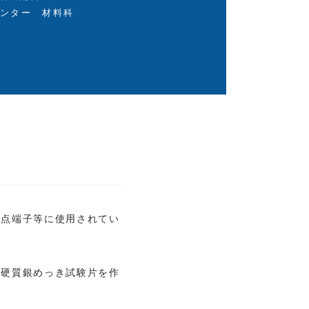
センター 材料科
接点端子等に使用されてい
る硬質銀めっき試験片を作