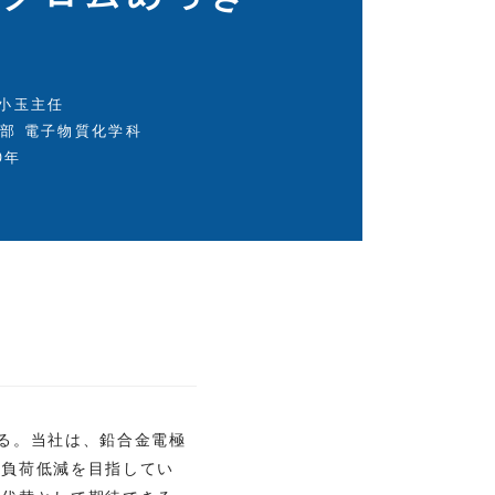
 小玉主任
部 電子物質化学科
0年
る。当社は、鉛合金電極
境負荷低減を目指してい