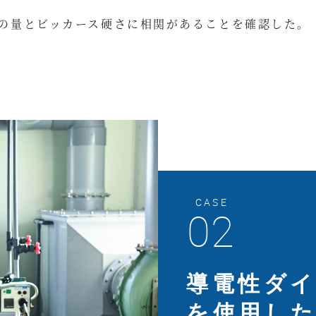
の量とビッカース硬さに相関があることを確認した。
CASE
02
導電性ダ
を使用し