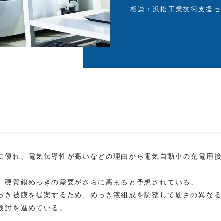
相談：浜松工業技術支援
に優れ、電気伝導性が高いなどの理由から電気自動車の充電用
、硬質銀めっきの需要がさらに高まると予想されている。
っき被膜を提案するため、めっき液組成を調整して硬さの異な
検討を進めている。