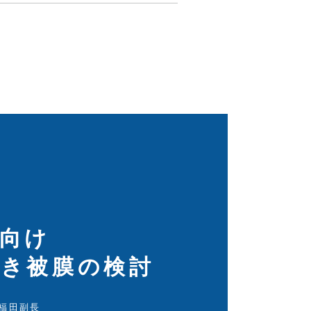
向け
っき被膜の検討
 福田副長