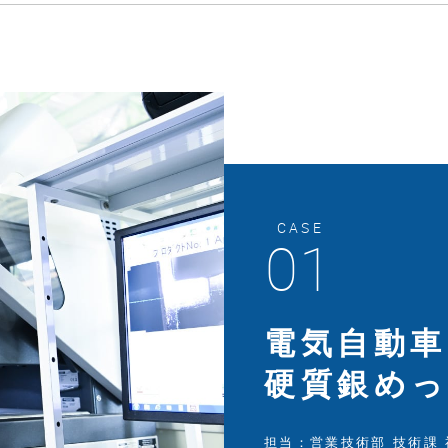
CASE
01
電気自動車
硬質銀め
担当：営業技術部 技術課