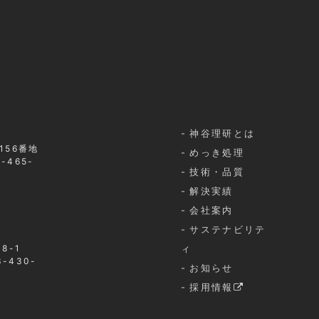
神谷理研とは
156番地
めっき処理
-465-
技術・品質
解決実績
会社案内
サステナビリテ
8-1
ィ
3-430-
お知らせ
採用情報