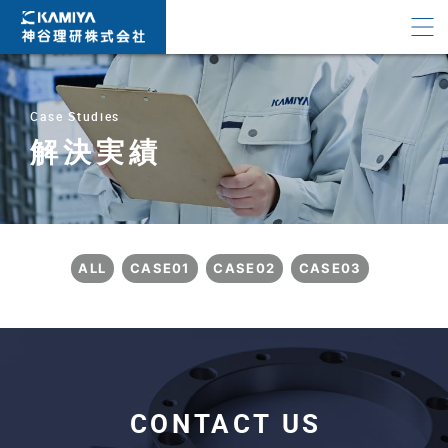
Case Studies
解決実績
ALL
CASE01
CASE02
CASE03
CONTACT US