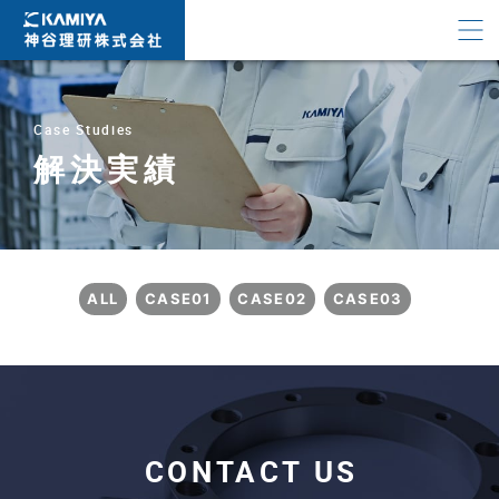
Case Studies
解決実績
ALL
CASE01
CASE02
CASE03
CONTACT US